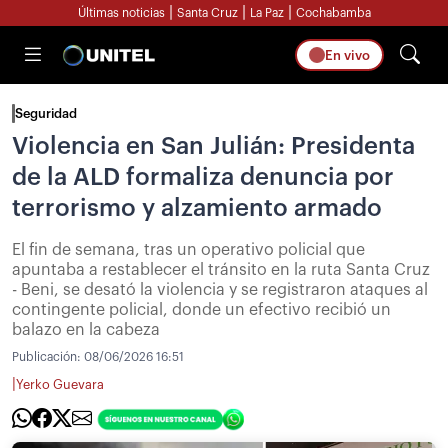
|
|
|
Últimas noticias
Santa Cruz
La Paz
Cochabamba
En vivo
Seguridad
Violencia en San Julián: Presidenta
de la ALD formaliza denuncia por
terrorismo y alzamiento armado
El fin de semana, tras un operativo policial que
apuntaba a restablecer el tránsito en la ruta Santa Cruz
- Beni, se desató la violencia y se registraron ataques al
contingente policial, donde un efectivo recibió un
balazo en la cabeza
Publicación:
08/06/2026 16:51
|
Yerko Guevara