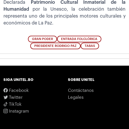
Declarada
Patrimonio Cultural Inmaterial de la
Humanidad
por la Unesco, la celebración también
representa uno de los principales motores culturales y
económicos de La Paz.
GRAN PODER
ENTRADA FOLCLÓRICA
PRESIDENTE RODRIGO PAZ
TABAS
SIGA UNITEL.BO
SOBRE UNITEL
Facebook
Contáctanos
Twitter
Legales
TikTok
Instagram