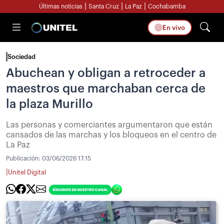
|
|
|
Últimas noticias
Santa Cruz
La Paz
Cochabamba
En vivo
Sociedad
Abuchean y obligan a retroceder a
maestros que marchaban cerca de
la plaza Murillo
Las personas y comerciantes argumentaron que están
cansados de las marchas y los bloqueos en el centro de
La Paz
Publicación:
03/06/2026 17:15
|
Unitel Digital