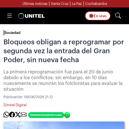
|
|
|
Últimas noticias
Santa Cruz
La Paz
Cochabamba
En vivo
Sociedad
Bloqueos obligan a reprogramar por
segunda vez la entrada del Gran
Poder, sin nueva fecha
La primera reprogramación fue para el 20 de junio
debido a los conflictos; sin embargo, en 10 días
nuevamente se reunirán los folcloristas para evaluar la
situación
Publicación:
09/06/2026 21:12
|
Unitel Digital