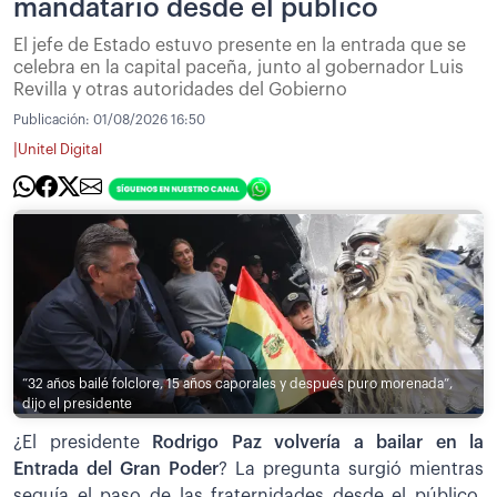
mandatario desde el público
El jefe de Estado estuvo presente en la entrada que se
celebra en la capital paceña, junto al gobernador Luis
Revilla y otras autoridades del Gobierno
Publicación:
01/08/2026 16:50
|
Unitel Digital
“32 años bailé folclore, 15 años caporales y después puro morenada”,
dijo el presidente
¿El presidente
Rodrigo Paz volvería a bailar en la
Entrada del Gran Poder
? La pregunta surgió mientras
seguía el paso de las fraternidades desde el público,