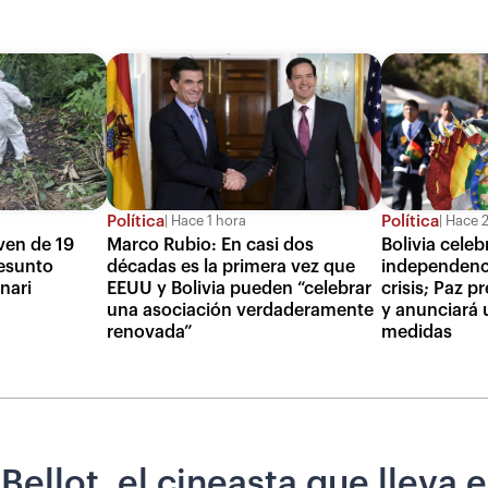
Política
Política
Hace 1 hora
Hace 2
ven de 19
Marco Rubio: En casi dos
Bolivia cele
esunto
décadas es la primera vez que
independenc
unari
EEUU y Bolivia pueden “celebrar
crisis; Paz p
una asociación verdaderamente
y anunciará 
renovada”
medidas
ellot, el cineasta que lleva e