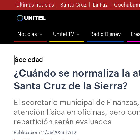
Últimas noticias
|
Santa Cruz
|
La Paz
|
Cochabam
Noticias
Unitel TV
Radio Disney
Ere
Sociedad
¿Cuándo se normaliza la a
Santa Cruz de la Sierra?
El secretario municipal de Finanzas,
atención física en oficinas, pero c
repartición serán evaluados
Publicación:
11/05/2026 17:42