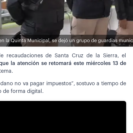
 en la Quinta Municipal, se dejó un grupo de guardias munic
 de recaudaciones de Santa Cruz de la Sierra, el
 que la atención se retomará este miércoles 13 de
stema.
dadano no va pagar impuestos”,
sostuvo a tiempo de
 de forma digital.