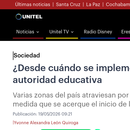
Últimas noticias
|
Santa Cruz
|
La Paz
|
Cochabam
Noticias
Unitel TV
Radio Disney
Ere
Sociedad
¿Desde cuándo se implemen
autoridad educativa
Varias zonas del país atraviesan po
medida que se acerque el inicio de 
Publicación:
19/05/2026 09:21
|
Yvonne Alexandra León Quiroga