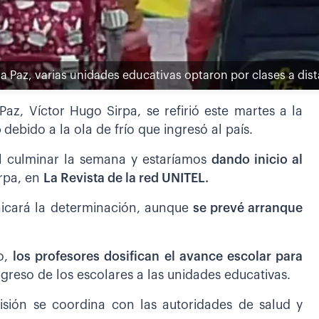
La Paz, varias unidades educativas optaron por clases a dist
az, Víctor Hugo Sirpa, se refirió este martes a la
o
debido a la ola de frío que ingresó al país.
al culminar la semana y estaríamos
dando inicio al
irpa, en
La Revista de la red UNITEL.
nicará la determinación, aunque
se prevé arranque
o,
los profesores dosifican el avance escolar para
ngreso de los escolares a las unidades educativas.
isión se coordina con las autoridades de salud y