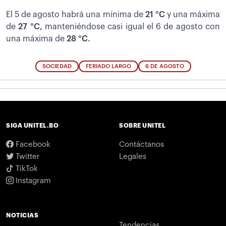
El 5 de agosto habrá una mínima de
21 °C
y una máxima
de
27 °C,
manteniéndose casi igual el 6 de agosto con
una máxima de
28 °C.
SOCIEDAD
FERIADO LARGO
6 DE AGOSTO
SIGA UNITEL.BO
SOBRE UNITEL
Facebook
Contáctanos
Twitter
Legales
TikTok
Instagram
NOTICIAS
Tendencias