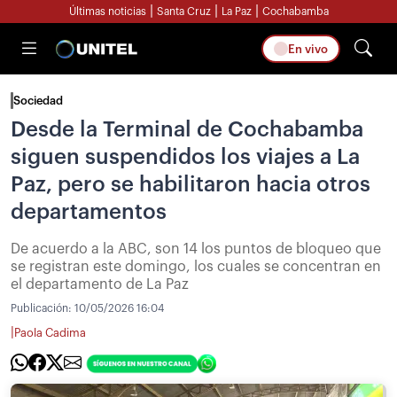
|
|
|
Últimas noticias
Santa Cruz
La Paz
Cochabamba
En vivo
Sociedad
Desde la Terminal de Cochabamba
siguen suspendidos los viajes a La
Paz, pero se habilitaron hacia otros
departamentos
De acuerdo a la ABC, son 14 los puntos de bloqueo que
se registran este domingo, los cuales se concentran en
el departamento de La Paz
Publicación:
10/05/2026 16:04
|
Paola Cadima