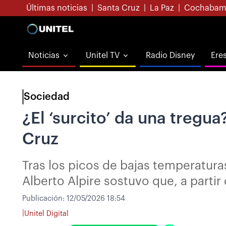
Últimas noticias
|
Santa Cruz
|
La Paz
|
Cochabam
Noticias
Unitel TV
Radio Disney
Ere
Sociedad
¿El ‘surcito’ da una tregu
Cruz
Tras los picos de bajas temperaturas
Alberto Alpire sostuvo que, a partir
Publicación:
12/05/2026 18:54
|
Unitel Digital