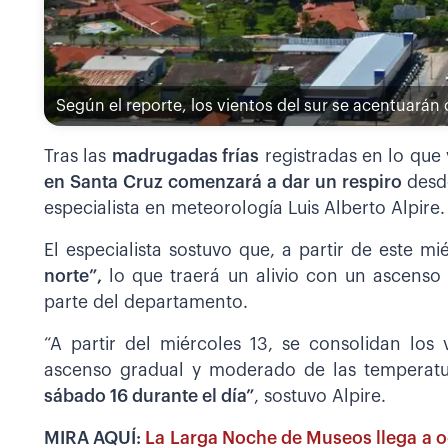
Según el reporte, los vientos del sur se acentuarán
Tras las
madrugadas frías
registradas en lo que
en Santa Cruz comenzará a dar un respiro
desd
especialista en meteorología Luis Alberto Alpire.
El especialista sostuvo que, a partir de este m
norte”,
lo que traerá un alivio con un ascenso
parte del departamento.
“A partir del miércoles 13, se consolidan los 
ascenso gradual y moderado de las temperat
sábado 16 durante el día”
, sostuvo Alpire.
MIRA AQUÍ:
La Larga Noche de Museos llega a o