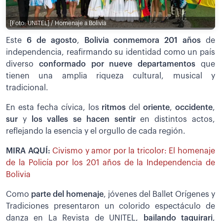
[Foto: UNITEL] / Homenaje a Bolivia
Este
6 de agosto
,
Bolivia conmemora 201 años
de
independencia, reafirmando su identidad como un país
diverso
conformado por nueve departamentos
que
tienen una amplia riqueza cultural, musical y
tradicional.
En esta fecha cívica, los
ritmos
del
oriente
,
occidente
,
sur
y
los valles se hacen sentir
en distintos actos,
reflejando la esencia y el orgullo de cada región.
MIRA AQUÍ:
Civismo y amor por la tricolor: El homenaje
de la Policía por los 201 años de la Independencia de
Bolivia
Como
parte del homenaje
, jóvenes del Ballet Orígenes y
Tradiciones presentaron un colorido espectáculo de
danza en La Revista de UNITEL,
bailando taquirari
,