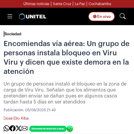
|
|
|
Últimas noticias
Santa Cruz
La Paz
Cochabamba
En vivo
Sociedad
Encomiendas vía aérea: Un grupo de
personas instala bloqueo en Viru
Viru y dicen que existe demora en la
atención
Un grupo de personas instaló el bloqueo en la zona de
carga de Viru Viru. Señalan que los alimentos que
pretenden enviar se dañan pues en algunos casos
tardan hasta 5 días en ser atendidos
Publicación:
05/06/2026 21:43
|
José Elio Alba