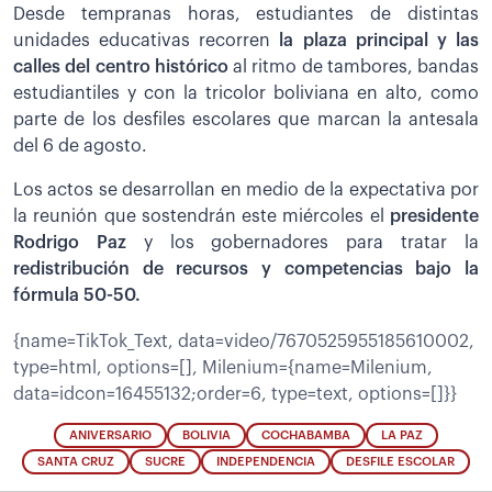
Desde tempranas horas, estudiantes de distintas
unidades educativas recorren
la plaza principal y las
calles del centro histórico
al ritmo de tambores, bandas
estudiantiles y con la tricolor boliviana en alto, como
parte de los desfiles escolares que marcan la antesala
del 6 de agosto.
Los actos se desarrollan en medio de la expectativa por
la reunión que sostendrán este miércoles el
presidente
Rodrigo Paz
y los gobernadores para tratar la
redistribución de recursos y competencias bajo la
fórmula 50-50.
{name=TikTok_Text, data=video/7670525955185610002,
type=html, options=[], Milenium={name=Milenium,
data=idcon=16455132;order=6, type=text, options=[]}}
ANIVERSARIO
BOLIVIA
COCHABAMBA
LA PAZ
SANTA CRUZ
SUCRE
INDEPENDENCIA
DESFILE ESCOLAR