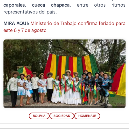
caporales
,
cueca chapaca
, entre otros ritmos
representativos del país.
MIRA AQUÍ:
Ministerio de Trabajo confirma feriado para
este 6 y 7 de agosto
BOLIVIA
SOCIEDAD
HOMENAJE