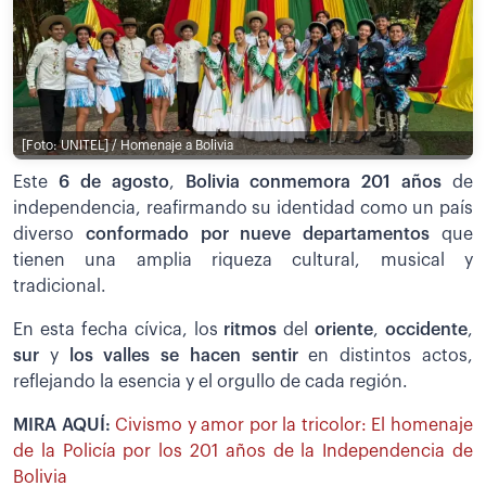
[Foto: UNITEL] / Homenaje a Bolivia
Este
6 de agosto
,
Bolivia conmemora 201 años
de
independencia, reafirmando su identidad como un país
diverso
conformado por nueve departamentos
que
tienen una amplia riqueza cultural, musical y
tradicional.
En esta fecha cívica, los
ritmos
del
oriente
,
occidente
,
sur
y
los valles se hacen sentir
en distintos actos,
reflejando la esencia y el orgullo de cada región.
MIRA AQUÍ:
Civismo y amor por la tricolor: El homenaje
de la Policía por los 201 años de la Independencia de
Bolivia