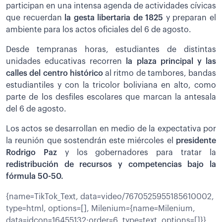
participan en una intensa agenda de actividades cívicas
que recuerdan
la gesta libertaria de 1825
y preparan el
ambiente para los actos oficiales del 6 de agosto.
Desde tempranas horas, estudiantes de distintas
unidades educativas recorren
la plaza principal y las
calles del centro histórico
al ritmo de tambores, bandas
estudiantiles y con la tricolor boliviana en alto, como
parte de los desfiles escolares que marcan la antesala
del 6 de agosto.
Los actos se desarrollan en medio de la expectativa por
la reunión que sostendrán este miércoles el
presidente
Rodrigo Paz
y los gobernadores para tratar la
redistribución de recursos y competencias bajo la
fórmula 50-50.
{name=TikTok_Text, data=video/7670525955185610002,
type=html, options=[], Milenium={name=Milenium,
data=idcon=16455132;order=6, type=text, options=[]}}