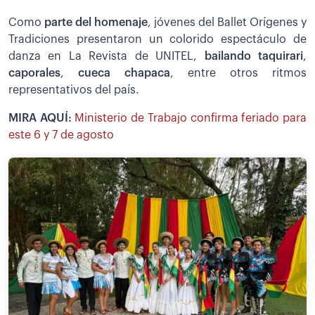
Como
parte del homenaje
, jóvenes del Ballet Orígenes y
Tradiciones presentaron un colorido espectáculo de
danza en La Revista de UNITEL,
bailando taquirari
,
caporales
,
cueca chapaca
, entre otros ritmos
representativos del país.
MIRA AQUÍ:
Ministerio de Trabajo confirma feriado para
este 6 y 7 de agosto