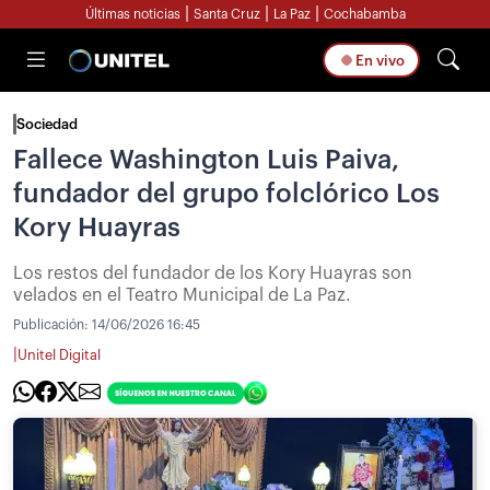
|
|
|
Últimas noticias
Santa Cruz
La Paz
Cochabamba
En vivo
Sociedad
Fallece Washington Luis Paiva,
fundador del grupo folclórico Los
Kory Huayras
Los restos del fundador de los Kory Huayras son
velados en el Teatro Municipal de La Paz.
Publicación:
14/06/2026 16:45
|
Unitel Digital