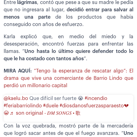
Entre
lágrimas
, contó que pese a que su madre le pedía
que no ingresara al lugar,
decidió entrar para salvar al
menos una parte
de los productos que había
conseguido con años de esfuerzo.
Karla explicó que, en medio del miedo y la
desesperación, encontró fuerzas para enfrentar las
llamas. “
Uno hasta lo último quiere defender todo lo
que le ha costado con tantos años
”.
MIRA AQUÍ:
“Tengo la esperanza de rescatar algo”: El
drama que vive una comerciante de Barrio Lindo que
perdió un millonario capital
@kaelu.bo
Que difícil ser fuerte 😭
#incendio
#feriabarriolindo
#duele
#diosdanosfuerzasparaesto💔
😭
♬ son original - 𝐷𝑀 𝑆𝑂𝑁𝐺𝑆 • 歌
Con la voz quebrada, mostró parte de la mercadería
que logró sacar antes de que el fuego avanzara. “
Uno