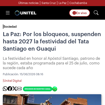
|
|
|
Últimas noticias
Santa Cruz
La Paz
Cochabamba
En vivo
Sociedad
La Paz: Por los bloqueos, suspenden
hasta 2027 la festividad del Tata
Santiago en Guaqui
La festividad en honor al Apóstol Santiago, patrono de
la región, estaba programada para el 25 de julio, como
sucede cada año
Publicación:
15/06/2026 08:16
|
Unitel Digital