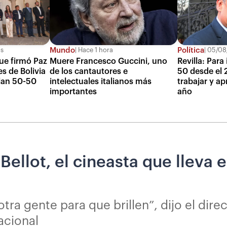
Mundo
Política
os
Hace 1 hora
05/08/
que firmó Paz
Muere Francesco Guccini, uno
Revilla: Para
s de Bolivia
de los cantautores e
50 desde el 
lan 50-50
intelectuales italianos más
trabajar y ap
importantes
año
ellot, el cineasta que lleva e
tra gente para que brillen”, dijo el dire
acional