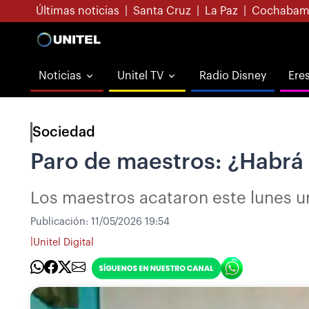
Últimas noticias
|
Santa Cruz
|
La Paz
|
Cochabam
Noticias
Unitel TV
Radio Disney
Ere
Sociedad
Paro de maestros: ¿Habrá 
Los maestros acataron este lunes un
Publicación:
11/05/2026 19:54
|
Unitel Digital