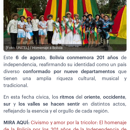
[Foto: UNITEL] / Homenaje a Bolivia
Este
6 de agosto
,
Bolivia conmemora 201 años
de
independencia, reafirmando su identidad como un país
diverso
conformado por nueve departamentos
que
tienen una amplia riqueza cultural, musical y
tradicional.
En esta fecha cívica, los
ritmos
del
oriente
,
occidente
,
sur
y
los valles se hacen sentir
en distintos actos,
reflejando la esencia y el orgullo de cada región.
MIRA AQUÍ:
Civismo y amor por la tricolor: El homenaje
de la Policía por los 201 años de la Independencia de