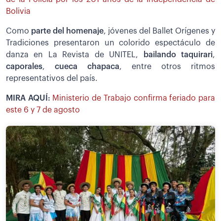
Bolivia
Como
parte del homenaje
, jóvenes del Ballet Orígenes y
Tradiciones presentaron un colorido espectáculo de
danza en La Revista de UNITEL,
bailando taquirari
,
caporales
,
cueca chapaca
, entre otros ritmos
representativos del país.
MIRA AQUÍ:
Ministerio de Trabajo confirma feriado para
este 6 y 7 de agosto