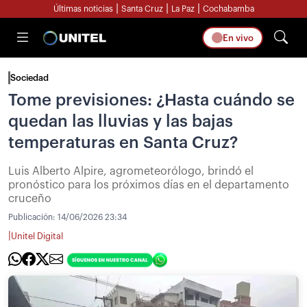
|
|
|
Últimas noticias
Santa Cruz
La Paz
Cochabamba
En vivo
Sociedad
Tome previsiones: ¿Hasta cuándo se
quedan las lluvias y las bajas
temperaturas en Santa Cruz?
Luis Alberto Alpire, agrometeorólogo, brindó el
pronóstico para los próximos días en el departamento
cruceño
Publicación:
14/06/2026 23:34
|
Unitel Digital