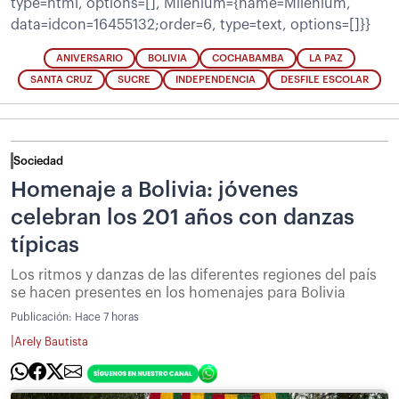
type=html, options=[], Milenium={name=Milenium,
data=idcon=16455132;order=6, type=text, options=[]}}
ANIVERSARIO
BOLIVIA
COCHABAMBA
LA PAZ
SANTA CRUZ
SUCRE
INDEPENDENCIA
DESFILE ESCOLAR
Sociedad
Homenaje a Bolivia: jóvenes
celebran los 201 años con danzas
típicas
Los ritmos y danzas de las diferentes regiones del país
se hacen presentes en los homenajes para Bolivia
Publicación:
Hace 7 horas
|
Arely Bautista