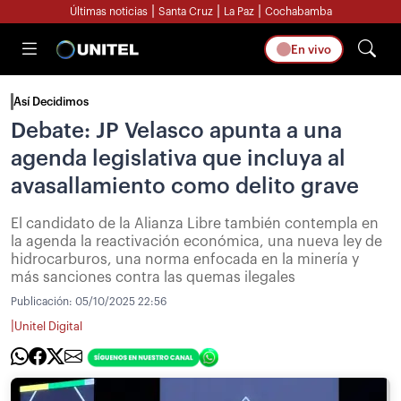
|
|
|
Últimas noticias
Santa Cruz
La Paz
Cochabamba
En vivo
Así Decidimos
Debate: JP Velasco apunta a una
agenda legislativa que incluya al
avasallamiento como delito grave
El candidato de la Alianza Libre también contempla en
la agenda la reactivación económica, una nueva ley de
hidrocarburos, una norma enfocada en la minería y
más sanciones contra las quemas ilegales
Publicación:
05/10/2025 22:56
|
Unitel Digital