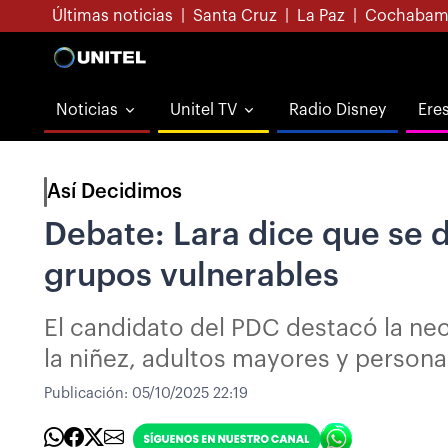
Últimas noticias
|
Santa Cruz
|
La Paz
|
Cochabam
Noticias
Unitel TV
Radio Disney
Ere
Así Decidimos
Debate: Lara dice que se 
grupos vulnerables
El candidato del PDC destacó la nec
la niñez, adultos mayores y person
Publicación:
05/10/2025 22:19