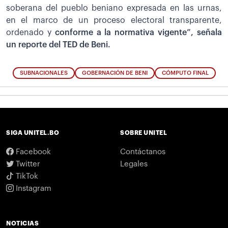
soberana del pueblo beniano expresada en las urnas,
en el marco de un proceso electoral transparente,
ordenado y
conforme a la normativa vigente”, señala
un reporte del TED de Beni.
SUBNACIONALES
GOBERNACIÓN DE BENI
CÓMPUTO FINAL
SIGA UNITEL.BO
SOBRE UNITEL
Facebook
Contáctanos
Twitter
Legales
TikTok
Instagram
NOTICIAS