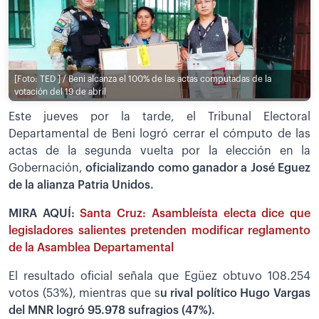
[Foto: TED ] / Beni alcanza el 100% de las actas computadas de la
votación del 19 de abril
Este jueves por la tarde, el Tribunal Electoral
Departamental de Beni logró cerrar el cómputo de las
actas de la segunda vuelta por la elección en la
Gobernación,
oficializando como ganador a José Eguez
de la alianza Patria Unidos.
MIRA AQUÍ:
Santa Cruz: Asambleísta electa dice que
legisladores salientes pretenden modificar reglamento
de la Asamblea Departamental
El resultado oficial señala que Egüez obtuvo 108.254
votos (53%), mientras que s
u rival político Hugo Vargas
del MNR logró 95.978 sufragios (47%).