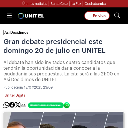
|
|
|
Últimas noticias
Santa Cruz
La Paz
Cochabamba
En vivo
Así Decidimos
Gran debate presidencial este
domingo 20 de julio en UNITEL
Al debate han sido invitados cuatro candidatos que
tendrán la oportunidad de dar a conocer a la
ciudadanía sus propuestas. La cita será a las 21:00 en
Así Decidimos de UNITEL
Publicación:
13/07/2025 23:09
|
Unitel Digital