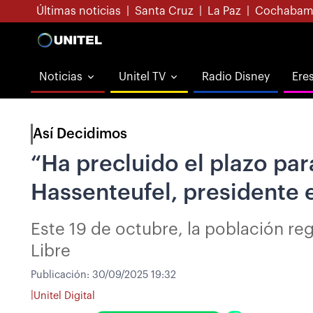
Últimas noticias
|
Santa Cruz
|
La Paz
|
Cochabam
Noticias
Unitel TV
Radio Disney
Ere
Así Decidimos
“Ha precluido el plazo par
Hassenteufel, presidente e
Este 19 de octubre, la población reg
Libre
Publicación:
30/09/2025 19:32
|
Unitel Digital