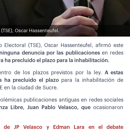
l (TSE), Oscar Hassenteufel.
o Electoral (TSE), Oscar Hassenteufel, afirmó este
 ninguna denuncia por las publicaciones
en redes
a ha precluido el plazo para la inhabilitación.
entro de los plazos previstos por la ley.
A estas
ya ha precluido el plazo
para la inhabilitación de
SE en la ciudad de Sucre.
polémicas publicaciones antiguas en redes sociales
nza Libre, Juan Pablo Velasco, que
ocasionaron
ia de JP Velasco y Edman Lara en el debate