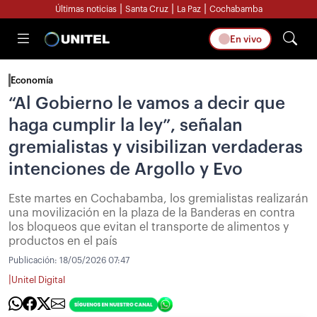
|
|
|
Últimas noticias
Santa Cruz
La Paz
Cochabamba
En vivo
Economía
“Al Gobierno le vamos a decir que
haga cumplir la ley”, señalan
gremialistas y visibilizan verdaderas
intenciones de Argollo y Evo
Este martes en Cochabamba, los gremialistas realizarán
una movilización en la plaza de la Banderas en contra
los bloqueos que evitan el transporte de alimentos y
productos en el país
Publicación:
18/05/2026 07:47
|
Unitel Digital