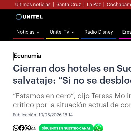
Últimas noticias
|
Santa Cruz
|
La Paz
|
Cochabam
Noticias
Unitel TV
Radio Disney
Ere
Economía
Cierran dos hoteles en Su
salvataje: “Si no se desbl
“Estamos en cero”, dijo Teresa Molin
crítico por la situación actual de co
Publicación:
10/06/2026 18:14