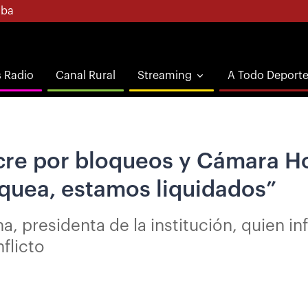
ba
s Radio
Canal Rural
Streaming
A Todo Deport
cre por bloqueos y Cámara Ho
oquea, estamos liquidados”
a, presidenta de la institución, quien i
nflicto