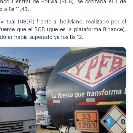
nco Central de Bolivia (BCB), se cotizaba el 1 de
 a Bs 11,43.
virtual (USDT) frente al boliviano, realizado por el
fuente que el BCB (que es la plataforma Binance),
 dólar había superado ya los Bs 12.