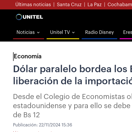
Últimas noticias
|
Santa Cruz
|
La Paz
|
Cochabam
Noticias
Unitel TV
Radio Disney
Ere
Economía
Dólar paralelo bordea los
liberación de la importac
Desde el Colegio de Economistas ob
estadounidense y para ello se debe 
de Bs 12
Publicación:
22/11/2024 15:36