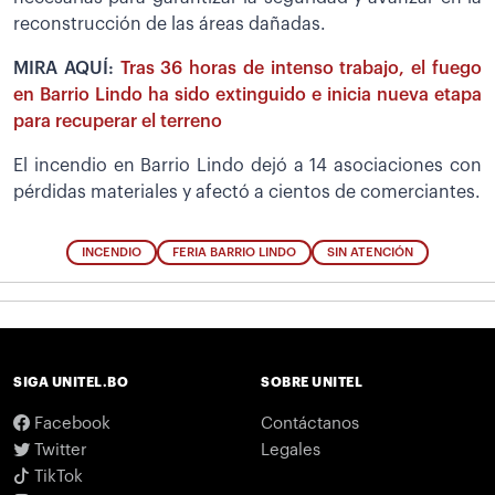
reconstrucción de las áreas dañadas.
MIRA AQUÍ:
Tras 36 horas de intenso trabajo, el fuego
en Barrio Lindo ha sido extinguido e inicia nueva etapa
para recuperar el terreno
El incendio en Barrio Lindo dejó a 14 asociaciones con
pérdidas materiales y afectó a cientos de comerciantes.
INCENDIO
FERIA BARRIO LINDO
SIN ATENCIÓN
SIGA UNITEL.BO
SOBRE UNITEL
Facebook
Contáctanos
Twitter
Legales
TikTok