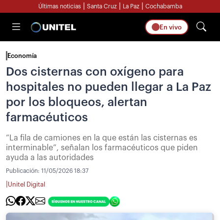
|
|
|
Últimas noticias
Santa Cruz
La Paz
Cochabamba
En vivo
Economía
Dos cisternas con oxígeno para
hospitales no pueden llegar a La Paz
por los bloqueos, alertan
farmacéuticos
”La fila de camiones en la que están las cisternas es
interminable”, señalan los farmacéuticos que piden
ayuda a las autoridades
Publicación:
11/05/2026 18:37
|
Unitel Digital