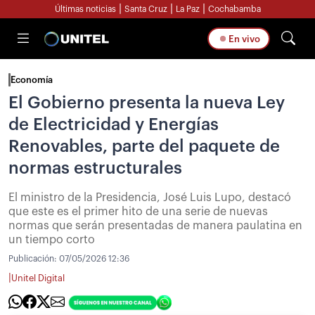
|
|
|
Últimas noticias
Santa Cruz
La Paz
Cochabamba
En vivo
Economía
El Gobierno presenta la nueva Ley
de Electricidad y Energías
Renovables, parte del paquete de
normas estructurales
El ministro de la Presidencia, José Luis Lupo, destacó
que este es el primer hito de una serie de nuevas
normas que serán presentadas de manera paulatina en
un tiempo corto
Publicación:
07/05/2026 12:36
|
Unitel Digital
[/ Imagen: Ministerio de Hidrocarburos] / La presentación de la nueva