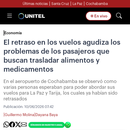
|
|
|
Últimas noticias
Santa Cruz
La Paz
Cochabamba
En vivo
Economía
El retraso en los vuelos agudiza los
problemas de los pasajeros que
buscan trasladar alimentos y
medicamentos
En el aeropuerto de Cochabamba se observó como
varias personas esperaban para poder abordar sus
vuelos para La Paz y Tarija, los cuales ya habían sido
retrasados
Publicación:
10/06/2026 07:42
|
|
Guillermo Molina
Dayana Baya