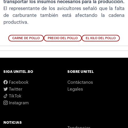
transportar los insumos necesarios para la producción.
El representante de los avicultores señaló que la falta
de carburante también está afectando la cadena
productiva.
CARNE DE POLLO
PRECIO DEL POLLO
EL KILO DEL POLLO
SIGA UNITEL.BO
SOBRE UNITEL
Facebook
Contáctanos
Twitter
Legales
TikTok
Instagram
NOTICIAS