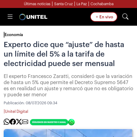
|
|
|
Últimas noticias
Santa Cruz
La Paz
Cochabamba
En vivo
Economía
Experto dice que “ajuste” de hasta
un límite del 5% a la tarifa de
electricidad puede ser mensual
El experto Francesco Zaratti, consideró que la variación
de hasta un 5% que permite el Decreto Supremo 5647
es en realidad un ajuste y remarcó que no es obligatorio
y puede ser menor
Publicación:
08/07/2026 09:34
|
Unitel Digital