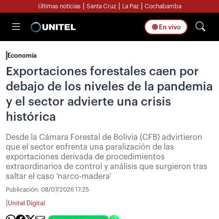
|
|
|
Últimas noticias
Santa Cruz
La Paz
Cochabamba
En vivo
Economía
Exportaciones forestales caen por
debajo de los niveles de la pandemia
y el sector advierte una crisis
histórica
Desde la Cámara Forestal de Bolivia (CFB) advirtieron
que el sector enfrenta una paralización de las
exportaciones derivada de procedimientos
extraordinarios de control y análisis que surgieron tras
saltar el caso ‘narco-madera’
Publicación:
08/07/2026 17:25
|
Unitel Digital