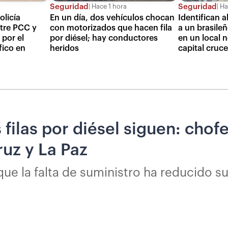
Seguridad
Seguridad
Hace 1 hora
Ha
olicía
En un día, dos vehículos chocan
Identifican a
tre PCC y
con motorizados que hacen fila
a un brasileñ
por el
por diésel; hay conductores
en un local 
fico en
heridos
capital cruc
 filas por diésel siguen: chof
ruz y La Paz
e la falta de suministro ha reducido sus