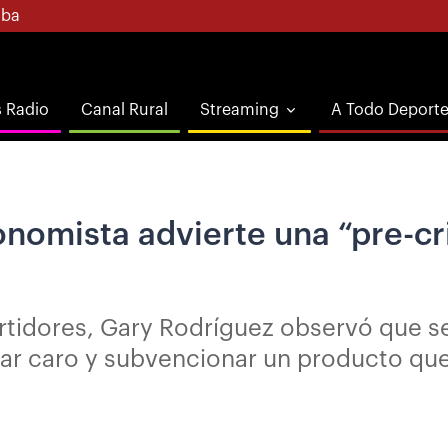
ba
s Radio
Canal Rural
Streaming
A Todo Deport
nomista advierte una “pre-cri
surtidores, Gary Rodríguez observó que s
rar caro y subvencionar un producto qu