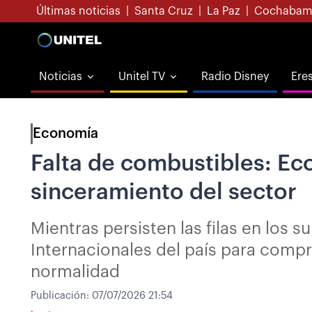
Últimas noticias
|
Santa Cruz
|
La Paz
|
Cochabam
Noticias
Unitel TV
Radio Disney
Ere
Economía
Falta de combustibles: Eco
sinceramiento del sector
Mientras persisten las filas en los 
Internacionales del país para comp
normalidad
Publicación:
07/07/2026 21:54