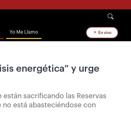
e
Yo Me Llamo
En vivo
sis energética” y urge
e están sacrificando las Reservas
e no está abasteciéndose con