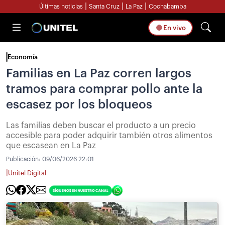
|
|
|
Últimas noticias
Santa Cruz
La Paz
Cochabamba
En vivo
Economía
Familias en La Paz corren largos
tramos para comprar pollo ante la
escasez por los bloqueos
Las familias deben buscar el producto a un precio
accesible para poder adquirir también otros alimentos
que escasean en La Paz
Publicación:
09/06/2026 22:01
|
Unitel Digital