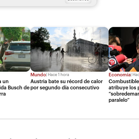
Mundo
Economía
Hace 1 hora
Hac
a un
Austria bate su récord de calor
Combustibles
nida Busch de
por segundo día consecutivo
atribuye los
rra
“sobredeman
paralelo”