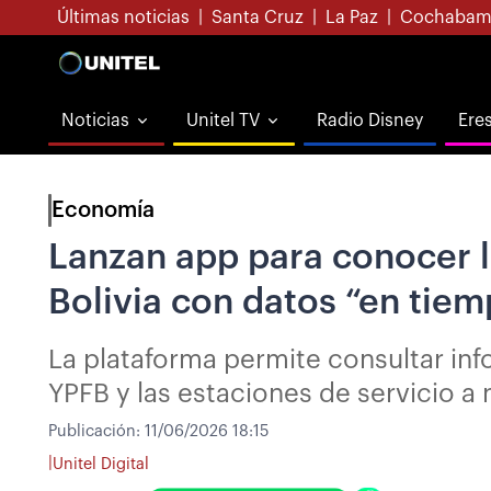
Últimas noticias
|
Santa Cruz
|
La Paz
|
Cochabam
Noticias
Unitel TV
Radio Disney
Ere
Economía
Lanzan app para conocer la
Bolivia con datos “en tiem
La plataforma permite consultar inf
YPFB y las estaciones de servicio a 
Publicación:
11/06/2026 18:15
|
Unitel Digital