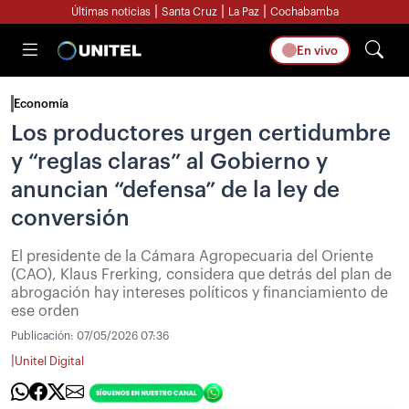
|
|
|
Últimas noticias
Santa Cruz
La Paz
Cochabamba
En vivo
Economía
Los productores urgen certidumbre
y “reglas claras” al Gobierno y
anuncian “defensa” de la ley de
conversión
El presidente de la Cámara Agropecuaria del Oriente
(CAO), Klaus Frerking, considera que detrás del plan de
abrogación hay intereses políticos y financiamiento de
ese orden
Publicación:
07/05/2026 07:36
|
Unitel Digital