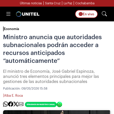
|
|
|
Últimas noticias
Santa Cruz
La Paz
Cochabamba
En vivo
Economía
Ministro anuncia que autoridades
subnacionales podrán acceder a
recursos anticipados
“automáticamente”
El ministro de Economía, José Gabriel Espinoza,
anunció tres elementos principales para mejor las
gestiones de las autoridades subnacionales
Publicación:
09/05/2026 15:58
|
Alba E. Roca