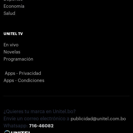
Economía
Salud
UNITEL TV
En vivo
Novelas
Programación
Apps - Privacidad
Apps - Condiciones
¿Quieres tu marca en Unitel.bo?
Envíe un correo electrónico a
publicidad@unitel.com.bo
Whatsapp:
716-46082