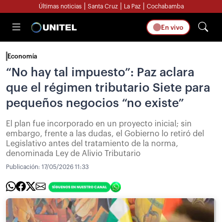
|
|
|
Últimas noticias
Santa Cruz
La Paz
Cochabamba
En vivo
Economía
“No hay tal impuesto”: Paz aclara
que el régimen tributario Siete para
pequeños negocios “no existe”
El plan fue incorporado en un proyecto inicial; sin
embargo, frente a las dudas, el Gobierno lo retiró del
Legislativo antes del tratamiento de la norma,
denominada Ley de Alivio Tributario
Publicación:
17/05/2026 11:33