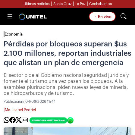
|
|
|
Últimas noticias
Santa Cruz
La Paz
Cochabamba
En vivo
Economía
Pérdidas por bloqueos superan $us
2.100 millones, reportan industriales
que alistan un plan de emergencia
El sector pide al Gobierno nacional seguridad jurídica y
fomente el turismo una vez pasen los bloqueos. A la
asamblea plurinacional piden nuevas leyes de minería,
de hidrocarburos y de turismo.
Publicación:
04/06/2026 11:44
|
Ma. Isabel Pedriel