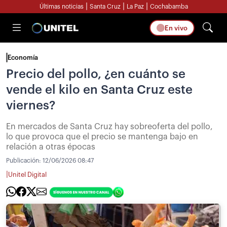
|
|
|
Últimas noticias
Santa Cruz
La Paz
Cochabamba
En vivo
Economía
Precio del pollo, ¿en cuánto se
vende el kilo en Santa Cruz este
viernes?
En mercados de Santa Cruz hay sobreoferta del pollo,
lo que provoca que el precio se mantenga bajo en
relación a otras épocas
Publicación:
12/06/2026 08:47
|
Unitel Digital