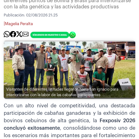
diferentes puntos de Bolivia y Brasil para interiorizarse
con la alta genética y las actividades productivas
Publicación:
02/08/2026 21:25
|
Magelia Peralta
Visitantes de diferentes latitudes llegaron hasta San Ignacio para
interiorizarse con la labor de las cabañas participantes
Con un alto nivel de competitividad, una destacada
participación de cabañas ganaderas y la exhibición de
bovinos cebuinos de alta genética, la
Fexposiv 2026
concluyó exitosamente
, consolidándose como uno de
los escenarios más importantes para el fortalecimiento