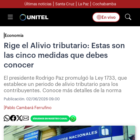
|
|
|
Últimas noticias
Santa Cruz
La Paz
Cochabamba
En vivo
Economía
Rige el Alivio tributario: Estas son
las cinco medidas que debes
conocer
El presidente Rodrigo Paz promulgó la Ley 1733, que
establece un periodo de alivio tributario para los
contribuyentes. Conoce más detalles de la norma
Publicación:
02/06/2026 09:00
|
Pablo Cambará Ferrufino