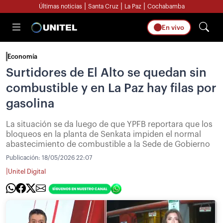
|
|
|
Últimas noticias
Santa Cruz
La Paz
Cochabamba
En vivo
Economía
Surtidores de El Alto se quedan sin
combustible y en La Paz hay filas por
gasolina
La situación se da luego de que YPFB reportara que los
bloqueos en la planta de Senkata impiden el normal
abastecimiento de combustible a la Sede de Gobierno
Publicación:
18/05/2026 22:07
|
Unitel Digital