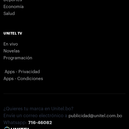
Economía
Salud
UNITEL TV
En vivo
Novelas
Programación
Apps - Privacidad
Apps - Condiciones
¿Quieres tu marca en Unitel.bo?
Envíe un correo electrónico a
publicidad@unitel.com.bo
Whatsapp:
716-46082