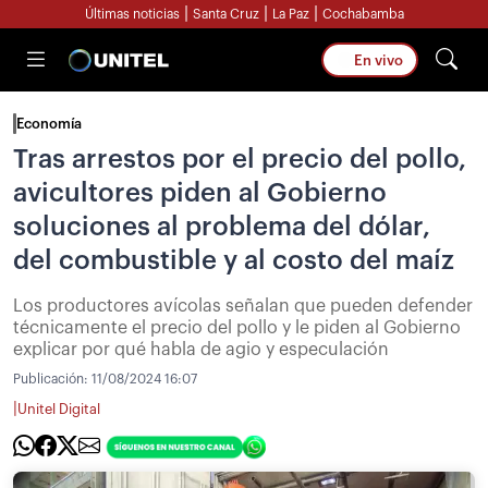
|
|
|
Últimas noticias
Santa Cruz
La Paz
Cochabamba
En vivo
Economía
Tras arrestos por el precio del pollo,
avicultores piden al Gobierno
soluciones al problema del dólar,
del combustible y al costo del maíz
Los productores avícolas señalan que pueden defender
técnicamente el precio del pollo y le piden al Gobierno
explicar por qué habla de agio y especulación
Publicación:
11/08/2024 16:07
|
Unitel Digital