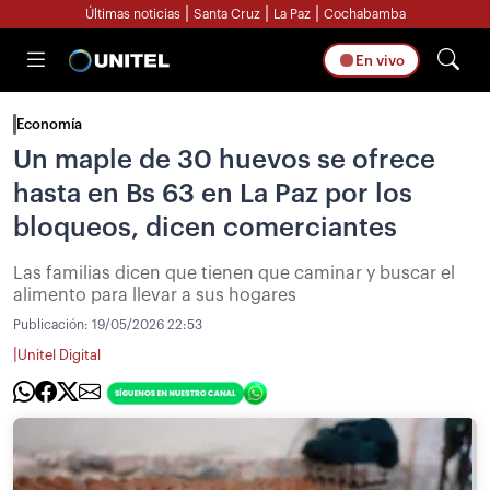
|
|
|
Últimas noticias
Santa Cruz
La Paz
Cochabamba
En vivo
Economía
Un maple de 30 huevos se ofrece
hasta en Bs 63 en La Paz por los
bloqueos, dicen comerciantes
Las familias dicen que tienen que caminar y buscar el
alimento para llevar a sus hogares
Publicación:
19/05/2026 22:53
|
Unitel Digital