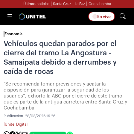
|
|
|
Últimas noticias
Santa Cruz
La Paz
Cochabamba
En vivo
Economía
Vehículos quedan parados por el
cierre del tramo La Angostura -
Samaipata debido a derrumbes y
caída de rocas
“Se recomienda tomar previsiones y acatar la
disposición para garantizar la seguridad de los
usuarios”, exhortó la ABC por el cierre de este tramo
que es parte de la antigua carretera entre Santa Cruz y
Cochabamba
Publicación:
28/03/2026 16:26
|
Unitel Digital