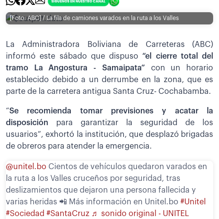
[Foto: ABC] / La fila de camiones varados en la ruta a los Valles
La Administradora Boliviana de Carreteras (ABC)
informó este sábado que dispuso
“el cierre total del
tramo La Angostura - Samaipata”
con un horario
establecido debido a un derrumbe en la zona, que es
parte de la carretera antigua Santa Cruz- Cochabamba.
“
Se recomienda tomar previsiones y acatar la
disposición
para garantizar la seguridad de los
usuarios”, exhortó la institución, que desplazó brigadas
de obreros para atender la emergencia.
@unitel.bo
Cientos de vehículos quedaron varados en
la ruta a los Valles cruceños por seguridad, tras
deslizamientos que dejaron una persona fallecida y
varias heridas 📲 Más información en Unitel.bo
#Unitel
#Sociedad
#SantaCruz
♬ sonido original - UNITEL