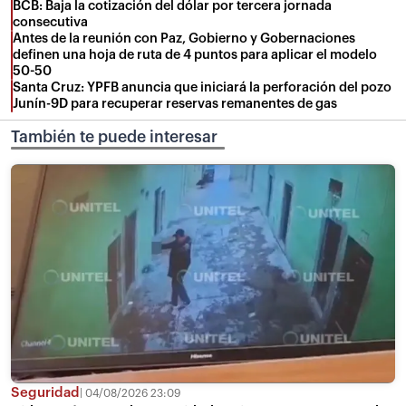
BCB: Baja la cotización del dólar por tercera jornada
consecutiva
Antes de la reunión con Paz, Gobierno y Gobernaciones
definen una hoja de ruta de 4 puntos para aplicar el modelo
50-50
Santa Cruz: YPFB anuncia que iniciará la perforación del pozo
Junín-9D para recuperar reservas remanentes de gas
También te puede interesar
Seguridad
04/08/2026 23:09