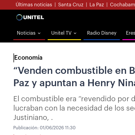
Últimas noticias
|
Santa Cruz
|
La Paz
|
Cochabam
Noticias
Unitel TV
Radio Disney
Ere
Economía
“Venden combustible en Bs
Paz y apuntan a Henry Nin
El combustible era “revendido por d
lucraban con la necesidad de los se
Justiniano, .
Publicación:
01/06/2026 11:30