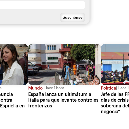
Mundo
Política
s
Hace 1 hora
Hace 1
nuncia
España lanza un ultimátum a
Jefe de las F
contra
Italia para que levante controles
días de crisi
Espriella en
fronterizos
soberana del
negocia”