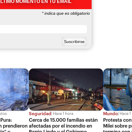
ÚLTIMO MOMENTO EN TU EMAIL
*
indica que es obligatorio
Seguridad
Mundo
utos
Hace 1 hora
Hace 1
 Pura:
Cerca de 15.000 familias están
Protesta con
n prendieron
afectadas por el incendio en
Milei sobre 
ío” y
Barrio Lindo y el Gobierno
termina con r