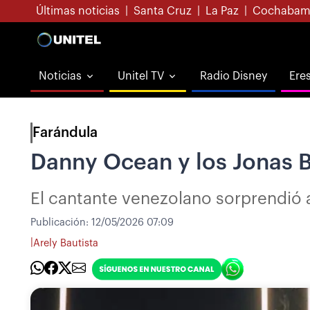
Últimas noticias
|
Santa Cruz
|
La Paz
|
Cochabam
Noticias
Unitel TV
Radio Disney
Ere
Farándula
Danny Ocean y los Jonas B
El cantante venezolano sorprendió a
Publicación:
12/05/2026 07:09
|
Arely Bautista