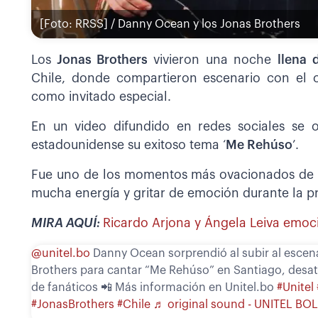
[Foto: RRSS] / Danny Ocean y los Jonas Brothers
Los
Jonas Brothers
vivieron una noche
llena 
Chile, donde compartieron escenario con el
como invitado especial.
En un video difundido en redes sociales se o
estadounidense su exitoso tema ‘
Me Rehúso
’.
Fue uno de los momentos más ovacionados de l
mucha energía y gritar de emoción durante la p
MIRA AQUÍ:
Ricardo Arjona y Ángela Leiva emocio
@unitel.bo
Danny Ocean sorprendió al subir al escena
Brothers para cantar “Me Rehúso” en Santiago, desat
de fanáticos 📲 Más información en Unitel.bo
#Unitel
#JonasBrothers
#Chile
♬ original sound - UNITEL BOL