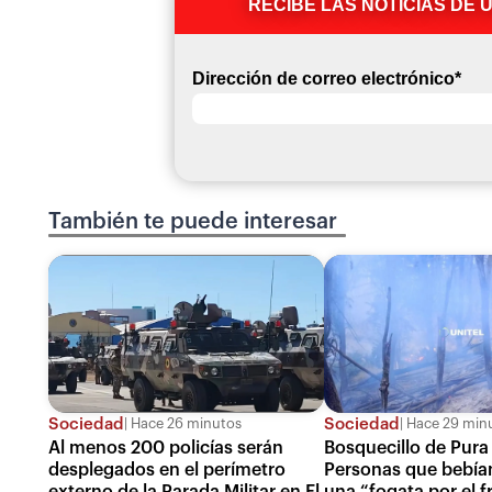
RECIBE LAS NOTICIAS DE 
Dirección de correo electrónico
*
También te puede interesar
Sociedad
Sociedad
Hace 26 minutos
Hace 29 min
Al menos 200 policías serán
Bosquecillo de Pura
desplegados en el perímetro
Personas que bebía
externo de la Parada Militar en El
una “fogata por el fr