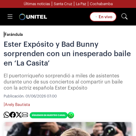
|
|
|
Últimas noticias
Santa Cruz
La Paz
Cochabamba
En vivo
Farándula
Ester Expósito y Bad Bunny
sorprenden con un inesperado baile
en ‘La Casita’
El puertorriqueño sorprendió a miles de asistentes
durante uno de sus conciertos al compartir un baile
con la actriz española Ester Expósito
Publicación:
01/06/2026 07:00
|
Arely Bautista