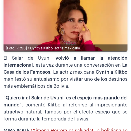
[Foto: RRSS] / Cynthia Klitbo, actriz mexicana.
El Salar de Uyuni
volvió a llamar la atención
internacional
, esta vez durante una conversación en
La
Casa de los Famosos
. La actriz mexicana
Cynthia Klitbo
manifestó su entusiasmo por visitar uno de los destinos
más emblemáticos de Bolivia.
”
Quiero ir al Salar de Uyuni
,
es el espejo más grande del
mundo
”, comentó Klitbo al referirse al impresionante
atractivo natural, famoso por el efecto espejo que se
forma durante la temporada de lluvias.
MIRA AQUÍ:
¡Ximena Herrera es salvada! La boliviana se