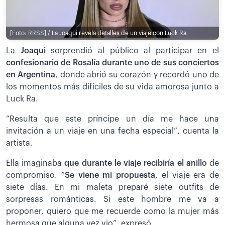
[Foto: RRSS] / La Joaqui revela detalles de un viaje con Luck Ra
La
Joaqui
sorprendió al público al participar en el
confesionario de Rosalía durante uno de sus conciertos
en Argentina
, donde abrió su corazón y recordó uno de
los momentos más difíciles de su vida amorosa junto a
Luck Ra.
”Resulta que este príncipe un día me hace una
invitación a un viaje en una fecha especial”, cuenta la
artista.
Ella imaginaba
que durante le viaje recibiría el anillo
de
compromiso. “
Se viene mi propuesta
, el viaje era de
siete días. En mi maleta preparé siete outfits de
sorpresas románticas. Si este hombre me va a
proponer, quiero que me recuerde como la mujer más
hermosa que alguna vez vio”, expresó.