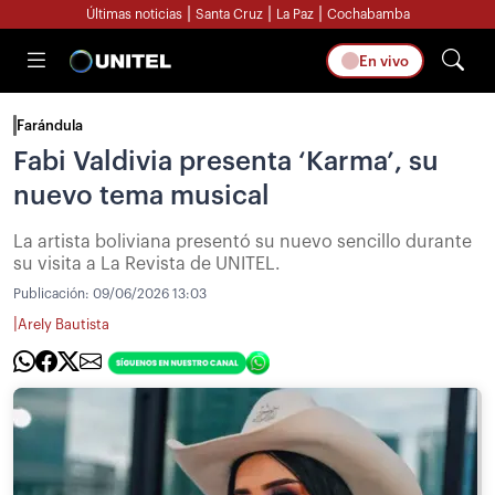
|
|
|
Últimas noticias
Santa Cruz
La Paz
Cochabamba
En vivo
Farándula
Fabi Valdivia presenta ‘Karma’, su
nuevo tema musical
La artista boliviana presentó su nuevo sencillo durante
su visita a La Revista de UNITEL.
Publicación:
09/06/2026 13:03
|
Arely Bautista