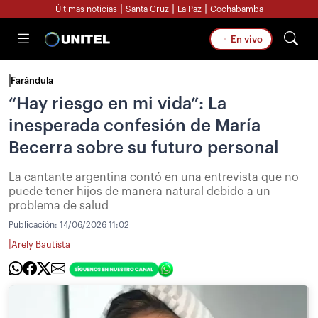
|
|
|
Últimas noticias
Santa Cruz
La Paz
Cochabamba
En vivo
Farándula
“Hay riesgo en mi vida”: La
inesperada confesión de María
Becerra sobre su futuro personal
La cantante argentina contó en una entrevista que no
puede tener hijos de manera natural debido a un
problema de salud
Publicación:
14/06/2026 11:02
|
Arely Bautista