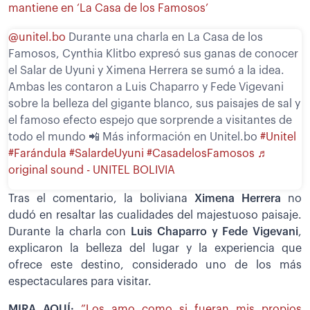
mantiene en ‘La Casa de los Famosos’
@unitel.bo
Durante una charla en La Casa de los
Famosos, Cynthia Klitbo expresó sus ganas de conocer
el Salar de Uyuni y Ximena Herrera se sumó a la idea.
Ambas les contaron a Luis Chaparro y Fede Vigevani
sobre la belleza del gigante blanco, sus paisajes de sal y
el famoso efecto espejo que sorprende a visitantes de
todo el mundo 📲 Más información en Unitel.bo
#Unitel
#Farándula
#SalardeUyuni
#CasadelosFamosos
♬
original sound - UNITEL BOLIVIA
Tras el comentario, la boliviana
Ximena Herrera
no
dudó en resaltar las cualidades del majestuoso paisaje.
Durante la charla con
Luis Chaparro y Fede Vigevani
,
explicaron la belleza del lugar y la experiencia que
ofrece este destino, considerado uno de los más
espectaculares para visitar.
MIRA AQUÍ:
”Los amo como si fueran mis propios