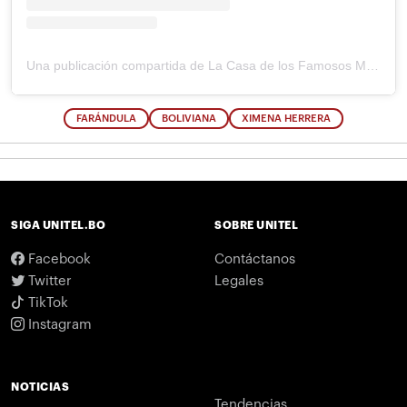
Una publicación compartida de La Casa de los Famosos México (@lacasafamososmx)
FARÁNDULA
BOLIVIANA
XIMENA HERRERA
SIGA UNITEL.BO
SOBRE UNITEL
Facebook
Contáctanos
Twitter
Legales
TikTok
Instagram
NOTICIAS
Tendencias