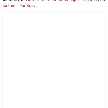
MIRA AQUÍ:
Chila Jatun rinde homenaje a la patria con
su tema ‘Por Bolivia’