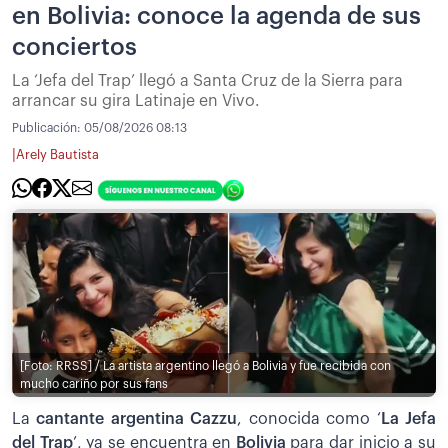
en Bolivia: conoce la agenda de sus
conciertos
La ‘Jefa del Trap’ llegó a Santa Cruz de la Sierra para
arrancar su gira Latinaje en Vivo.
Publicación:
05/08/2026 08:13
|
Arely Bautista
[Foto: RRSS] / La artista argentino llegó a Bolivia y fue recibida con
mucho cariño por sus fans
La
cantante argentina Cazzu
, conocida como ‘
La Jefa
del Trap
’, ya se encuentra en
Bolivia
para dar inicio a su