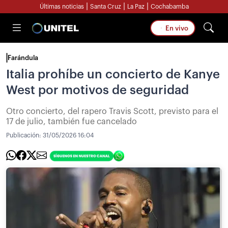
|
|
|
Últimas noticias
Santa Cruz
La Paz
Cochabamba
En vivo
Farándula
Italia prohíbe un concierto de Kanye
West por motivos de seguridad
Otro concierto, del rapero Travis Scott, previsto para el
17 de julio, también fue cancelado
Publicación:
31/05/2026 16:04