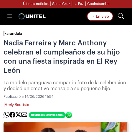
|
|
|
Últimas noticias
Santa Cruz
La Paz
Cochabamba
En vivo
Farándula
Nadia Ferreira y Marc Anthony
celebran el cumpleaños de su hijo
con una fiesta inspirada en El Rey
León
La modelo paraguaya compartió foto de la celebración
y dedicó un emotivo mensaje a su pequeño hijo.
Publicación:
14/06/2026 11:54
|
Arely Bautista