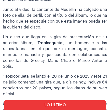
Junto al vídeo, la cantante de Medellín ha colgado una
foto de ella, de perfil, con el título del álbum, lo que ha
hecho que se especule con que esta imagen pueda ser
la cubierta del disco.
Un disco que llega en la gira de presentación de su
anterior álbum, ‘
Tropicoqueta
’, un homenaje a las
raíces latinas en el que mezcla merengue, bachata,
mambo o mariachi y que cuenta con colaboraciones
como las de Greeicy, Manu Chao o Marco Antonio
Solís.
‘
Tropicoqueta
’ se lanzó el 20 de junio de 2025 y este 24
de julio comenzó una gira que, a día de hoy, incluye 64
conciertos por 20 países, según los datos de su web
oficial.
Con dos primeros conciertos en Chicago, la cantante
LO ÚLTIMO
siguió su gira por Toronto antes de regresar a
Estados