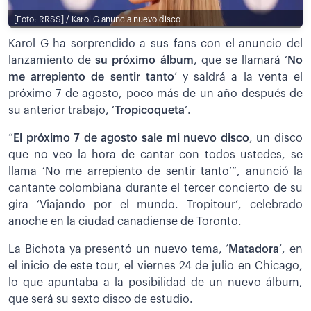
[Foto: RRSS] / Karol G anuncia nuevo disco
Karol G ha sorprendido a sus fans con el anuncio del
lanzamiento de
su próximo álbum
, que se llamará ‘
No
me arrepiento de sentir tanto
’ y saldrá a la venta el
próximo 7 de agosto, poco más de un año después de
su anterior trabajo, ‘
Tropicoqueta
’.
“
El próximo 7 de agosto sale mi nuevo disco
, un disco
que no veo la hora de cantar con todos ustedes, se
llama ‘No me arrepiento de sentir tanto’”, anunció la
cantante colombiana durante el tercer concierto de su
gira ‘Viajando por el mundo. Tropitour’, celebrado
anoche en la ciudad canadiense de Toronto.
La Bichota ya presentó un nuevo tema, ‘
Matadora
’, en
el inicio de este tour, el viernes 24 de julio en Chicago,
lo que apuntaba a la posibilidad de un nuevo álbum,
que será su sexto disco de estudio.