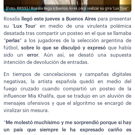
[Foto: RRSS] / Rosalía llega a Buenos Aires para realizar su gira ‘Lux Tour’
Rosalía
llegó este jueves a Buenos Aires
para presentar
su ‘
Lux Tour
’ en medio de una virulenta polémica
desatada tras compartir un posteo en el que se llamaba
“
perlas
” a los jugadores de la selección argentina de
fútbol,
sobre lo que se disculpó y expresó
que había
sido un
error
. Aún así, se desató una supuesta
intención de devolución de entradas.
En tiempos de cancelaciones y campañas digitales
negativas, la artista española quedó en medio del
fuego cruzado cuando compartió un posteo de la
influencer Mia Khalifa, que se tradujo en un aluvión de
mensajes ofensivos y que el algoritmo se encargó de
viralizar sin mesura.
“
Me molestó muchísimo y me sorprendió porque si hay
un país que siempre le ha expresado cariño es