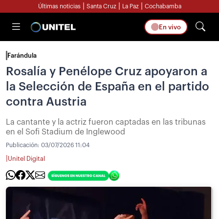
|
|
|
Últimas noticias
Santa Cruz
La Paz
Cochabamba
En vivo
Farándula
Rosalía y Penélope Cruz apoyaron a
la Selección de España en el partido
contra Austria
La cantante y la actriz fueron captadas en las tribunas
en el Sofi Stadium de Inglewood
Publicación:
03/07/2026 11:04
|
Unitel Digital