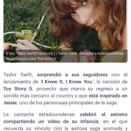
[Foto: Taylor Swift/Facebook ] / Taylor Swift, cantautora estadounidense
lanza canción para 'Toy Story 5’
Taylor Swift,
sorprendió a sus seguidores
con el
lanzamiento de ‘
I Knew It, I Knew You
’, la canción de
Toy Story 5
, proyecto que marca su regreso a un
sonido más cercano al country y que
está inspirado en
Jessie
, uno de los personajes principales de la saga.
La cantante estadounidense
celebró el estreno
compartiendo un video de su infancia
, en el que
recuerda su vínculo con la exitosa saga animada y