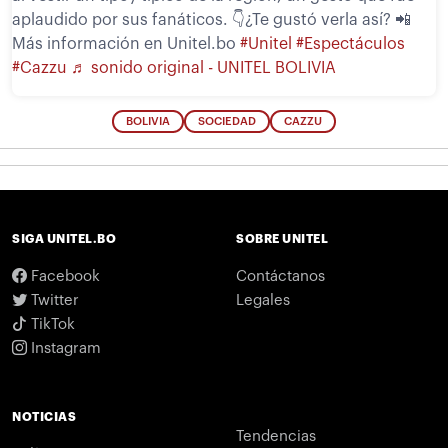
aplaudido por sus fanáticos. 👇¿Te gustó verla así? 📲
Más información en Unitel.bo
#Unitel
#Espectáculos
#Cazzu
♬ sonido original - UNITEL BOLIVIA
BOLIVIA
SOCIEDAD
CAZZU
SIGA UNITEL.BO
SOBRE UNITEL
Facebook
Contáctanos
Twitter
Legales
TikTok
Instagram
NOTICIAS
Tendencias