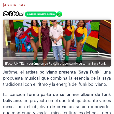
|
Arely Bautista
[Foto: UNITEL ] / Jerôme en La Revista presentando su tema ‘Saya Funk’
Jerôme,
el artista boliviano presenta
‘
Saya Funk
’, una
propuesta musical que combina la esencia de la saya
tradicional con el ritmo y la energía del funk boliviano.
La canción
forma parte de su primer álbum de funk
boliviano
, un proyecto en el que trabajó durante varios
meses con el objetivo de crear un sonido innovador
que mantenga vivas las raíces culturales del país, pero