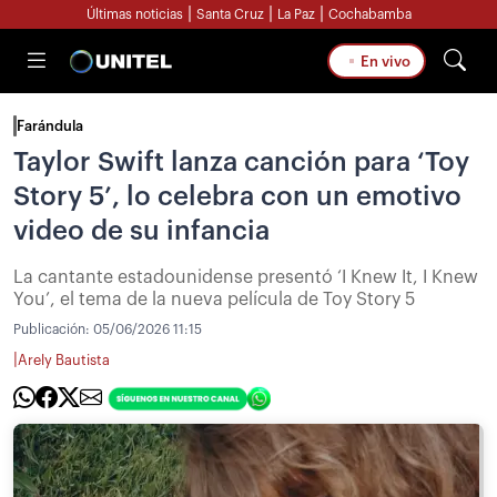
|
|
|
Últimas noticias
Santa Cruz
La Paz
Cochabamba
En vivo
Farándula
Taylor Swift lanza canción para ‘Toy
Story 5’, lo celebra con un emotivo
video de su infancia
La cantante estadounidense presentó ‘I Knew It, I Knew
You’, el tema de la nueva película de Toy Story 5
Publicación:
05/06/2026 11:15
|
Arely Bautista