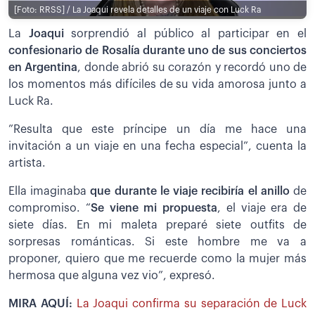
[Foto: RRSS] / La Joaqui revela detalles de un viaje con Luck Ra
La
Joaqui
sorprendió al público al participar en el
confesionario de Rosalía durante uno de sus conciertos
en Argentina
, donde abrió su corazón y recordó uno de
los momentos más difíciles de su vida amorosa junto a
Luck Ra.
”Resulta que este príncipe un día me hace una
invitación a un viaje en una fecha especial”, cuenta la
artista.
Ella imaginaba
que durante le viaje recibiría el anillo
de
compromiso. “
Se viene mi propuesta
, el viaje era de
siete días. En mi maleta preparé siete outfits de
sorpresas románticas. Si este hombre me va a
proponer, quiero que me recuerde como la mujer más
hermosa que alguna vez vio”, expresó.
MIRA AQUÍ:
La Joaqui confirma su separación de Luck