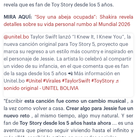
revela que es fan de Toy Story desde los 5 años.
MIRA AQUÍ:
“Soy una abeja ocupada”: Shakira revela
detalles sobre su vida personal rumbo al Mundial 2026
@unitel.bo
Taylor Swift lanzó “I Knew It, I Knew You”, la
nueva canción original para Toy Story 5, proyecto que
marca su regreso a un estilo más country e inspirado en
el personaje de Jessie. La artista lo celebró al compartir
un video de su infancia, en el que comenta que es fan
de la saga desde los 5 años 📲 Más información en
Unitel.bo
#Unitel
#Virales
#TaylorSwift
#ToyStory
♬
sonido original - UNITEL BOLIVIA
"Escribir
esta canción fue como un cambio musical
, a
la vez como volver a casa.
Crear algo para Jessie fue un
nuevo reto
, al mismo tiempo, algo muy natural. Y ser
fan de
Toy Story desde los 5 años hasta ahora
... es una
aventura que pienso seguir viviendo hasta el infinito y