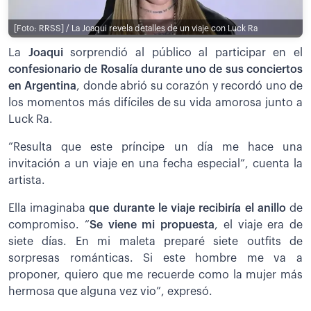
[Foto: RRSS] / La Joaqui revela detalles de un viaje con Luck Ra
La
Joaqui
sorprendió al público al participar en el
confesionario de Rosalía durante uno de sus conciertos
en Argentina
, donde abrió su corazón y recordó uno de
los momentos más difíciles de su vida amorosa junto a
Luck Ra.
”Resulta que este príncipe un día me hace una
invitación a un viaje en una fecha especial”, cuenta la
artista.
Ella imaginaba
que durante le viaje recibiría el anillo
de
compromiso. “
Se viene mi propuesta
, el viaje era de
siete días. En mi maleta preparé siete outfits de
sorpresas románticas. Si este hombre me va a
proponer, quiero que me recuerde como la mujer más
hermosa que alguna vez vio”, expresó.