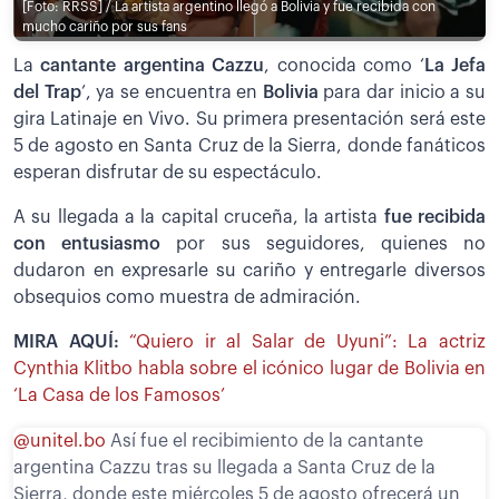
[Foto: RRSS] / La artista argentino llegó a Bolivia y fue recibida con
mucho cariño por sus fans
La
cantante argentina Cazzu
, conocida como ‘
La Jefa
del Trap
’, ya se encuentra en
Bolivia
para dar inicio a su
gira Latinaje en Vivo. Su primera presentación será este
5 de agosto en Santa Cruz de la Sierra, donde fanáticos
esperan disfrutar de su espectáculo.
A su llegada a la capital cruceña, la artista
fue recibida
con entusiasmo
por sus seguidores, quienes no
dudaron en expresarle su cariño y entregarle diversos
obsequios como muestra de admiración.
MIRA AQUÍ:
“Quiero ir al Salar de Uyuni”: La actriz
Cynthia Klitbo habla sobre el icónico lugar de Bolivia en
‘La Casa de los Famosos’
@unitel.bo
Así fue el recibimiento de la cantante
argentina Cazzu tras su llegada a Santa Cruz de la
Sierra, donde este miércoles 5 de agosto ofrecerá un