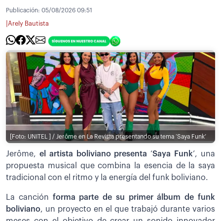
Publicación:
05/08/2026 09:51
|
Arely Bautista
[Foto: UNITEL ] / Jerôme en La Revista presentando su tema ‘Saya Funk’
Jerôme,
el artista boliviano presenta
‘
Saya Funk
’, una
propuesta musical que combina la esencia de la saya
tradicional con el ritmo y la energía del funk boliviano.
La canción
forma parte de su primer álbum de funk
boliviano
, un proyecto en el que trabajó durante varios
meses con el objetivo de crear un sonido innovador