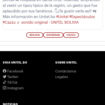
al vestir un tipoy típico de la región, un gesto que fue
aplaudido por sus fanáticos. 👇¿Te gustó verla así? 📲
Más información en Unitel.bo
#Unitel
#Espectáculos
#Cazzu
♬ sonido original - UNITEL BOLIVIA
BOLIVIA
SOCIEDAD
CAZZU
SIGA UNITEL.BO
SOBRE UNITEL
Facebook
Contáctanos
Twitter
Legales
TikTok
Instagram
NOTICIAS