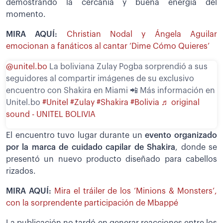
demostrando la cercanía y buena energía del
momento.
MIRA AQUÍ:
Christian Nodal y Ángela Aguilar
emocionan a fanáticos al cantar ‘Dime Cómo Quieres’
@unitel.bo
La boliviana Zulay Pogba sorprendió a sus
seguidores al compartir imágenes de su exclusivo
encuentro con Shakira en Miami 📲 Más información en
Unitel.bo
#Unitel
#Zulay
#Shakira
#Bolivia
♬ original
sound - UNITEL BOLIVIA
El encuentro tuvo lugar durante un
evento organizado
por la marca de cuidado capilar de Shakira
, donde se
presentó un nuevo producto diseñado para cabellos
rizados.
MIRA AQUÍ:
Mira el tráiler de los ‘Minions & Monsters’,
con la sorprendente participación de Mbappé
La publicación no tardó en generar reacciones entre los