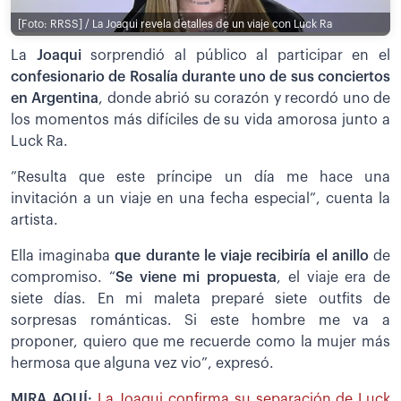
[Foto: RRSS] / La Joaqui revela detalles de un viaje con Luck Ra
La
Joaqui
sorprendió al público al participar en el
confesionario de Rosalía durante uno de sus conciertos
en Argentina
, donde abrió su corazón y recordó uno de
los momentos más difíciles de su vida amorosa junto a
Luck Ra.
”Resulta que este príncipe un día me hace una
invitación a un viaje en una fecha especial”, cuenta la
artista.
Ella imaginaba
que durante le viaje recibiría el anillo
de
compromiso. “
Se viene mi propuesta
, el viaje era de
siete días. En mi maleta preparé siete outfits de
sorpresas románticas. Si este hombre me va a
proponer, quiero que me recuerde como la mujer más
hermosa que alguna vez vio”, expresó.
MIRA AQUÍ:
La Joaqui confirma su separación de Luck