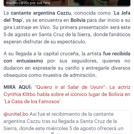
mucho cariño por sus fans
La
cantante argentina Cazzu
, conocida como ‘
La Jefa
del Trap
’, ya se encuentra en
Bolivia
para dar inicio a su
gira Latinaje en Vivo. Su primera presentación será este
5 de agosto en Santa Cruz de la Sierra, donde fanáticos
esperan disfrutar de su espectáculo.
A su llegada a la capital cruceña, la artista
fue recibida
con entusiasmo
por sus seguidores, quienes no
dudaron en expresarle su cariño y entregarle diversos
obsequios como muestra de admiración.
MIRA AQUÍ:
“Quiero ir al Salar de Uyuni”: La actriz
Cynthia Klitbo habla sobre el icónico lugar de Bolivia en
‘La Casa de los Famosos’
@unitel.bo
Así fue el recibimiento de la cantante
argentina Cazzu tras su llegada a Santa Cruz de la
Sierra, donde este miércoles 5 de agosto ofrecerá un