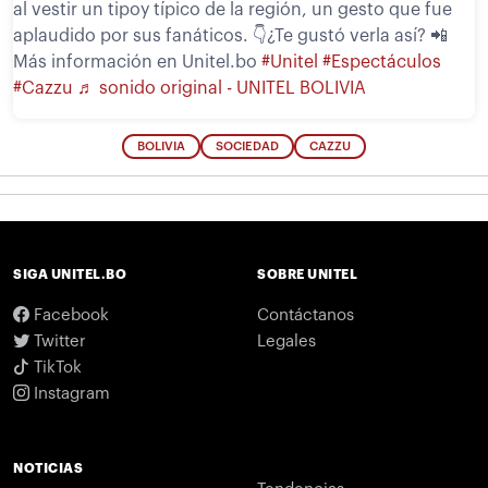
al vestir un tipoy típico de la región, un gesto que fue
aplaudido por sus fanáticos. 👇¿Te gustó verla así? 📲
Más información en Unitel.bo
#Unitel
#Espectáculos
#Cazzu
♬ sonido original - UNITEL BOLIVIA
BOLIVIA
SOCIEDAD
CAZZU
SIGA UNITEL.BO
SOBRE UNITEL
Facebook
Contáctanos
Twitter
Legales
TikTok
Instagram
NOTICIAS