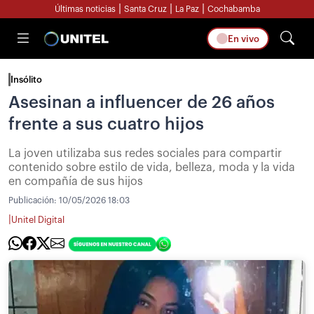
|
|
|
Últimas noticias
Santa Cruz
La Paz
Cochabamba
En vivo
Insólito
Asesinan a influencer de 26 años
frente a sus cuatro hijos
La joven utilizaba sus redes sociales para compartir
contenido sobre estilo de vida, belleza, moda y la vida
en compañía de sus hijos
Publicación:
10/05/2026 18:03
|
Unitel Digital