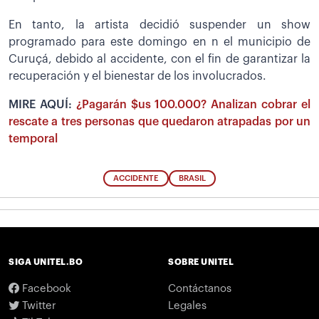
En tanto, la artista decidió suspender un show
programado para este domingo en n el municipio de
Curuçá, debido al accidente, con el fin de garantizar la
recuperación y el bienestar de los involucrados.
MIRE AQUÍ:
¿Pagarán $us 100.000? Analizan cobrar el
rescate a tres personas que quedaron atrapadas por un
temporal
ACCIDENTE
BRASIL
SIGA UNITEL.BO
SOBRE UNITEL
Facebook
Contáctanos
Twitter
Legales