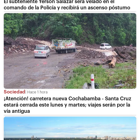
El subteniente Yerson Salazar será velado en el
comando de la Policía y recibirá un ascenso póstumo
Sociedad
Hace 1 hora
¡Atención! carretera nueva Cochabamba - Santa Cruz
estará cerrada este lunes y martes; viajes serán por la
vía antigua